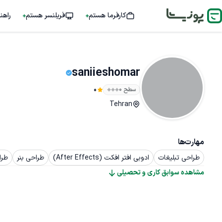
کارفرما هستم
فریلنسر هستم
راهن
saniieshomar
سطح ۰
0
Tehran
مهارت‌ها
طراحی تبلیغات
ادوبی افتر افکت (After Effects)
طراحی بنر
طرا
مشاهده سوابق کاری و تحصیلی