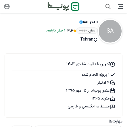
sanyzrn
SA
.
1
نظر
کارفرما
سطح ۰
3.6
Tehran
آخرین فعالیت 15 دی 1403
1 پروژه انجام شده
4 امتیاز
عضو پونیشا از 15 مهر 1395
متولد 1365
مسلط به انگلیسی و فارسی
مهارت‌ها