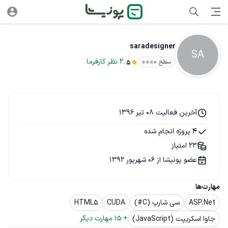
saradesigner
SA
.
2
نظر
کارفرما
سطح ۰
5
آخرین فعالیت 08 تیر 1396
4 پروژه انجام شده
23 امتیاز
عضو پونیشا از 06 شهریور 1392
مهارت‌ها
ASP.Net
سی شارپ (C#)
CUDA
HTML5
+ 
15
 مهارت دیگر
جاوا اسکریپت (JavaScript)