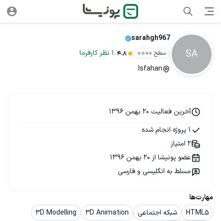
sarahgh967
SA
.
1
نظر
کارفرما
سطح ۰
4.8
Isfahan
آخرین فعالیت 20 بهمن 1396
1 پروژه انجام شده
2 امتیاز
عضو پونیشا از 20 بهمن 1396
مسلط به انگلیسی و فارسی
مهارت‌ها
HTML5
شبکه اجتماعی
3D Animation
3D Modelling