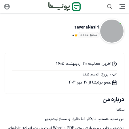
sayenaNasiri
سطح ۰
0
آخرین فعالیت 30 اردیبهشت 1405
0 پروژه انجام شده
عضو پونیشا از 20 مهر 1404
درباره من
تخصصم تایپ و ویرایش متن PDF و Word است و روی اصلاح غلط‌های 