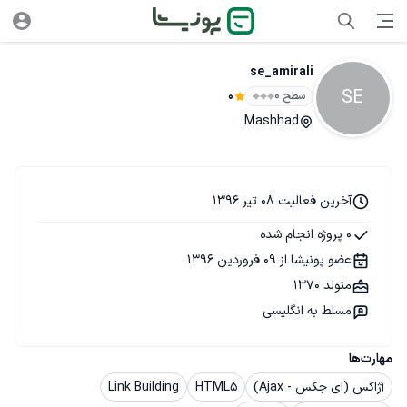
se_amirali
SE
سطح ۰
0
Mashhad
آخرین فعالیت 08 تیر 1396
0 پروژه انجام شده
عضو پونیشا از 09 فروردین 1396
متولد 1370
مسلط به انگلیسی
مهارت‌ها
آژاکس (ای جکس - Ajax)
HTML5
Link Building