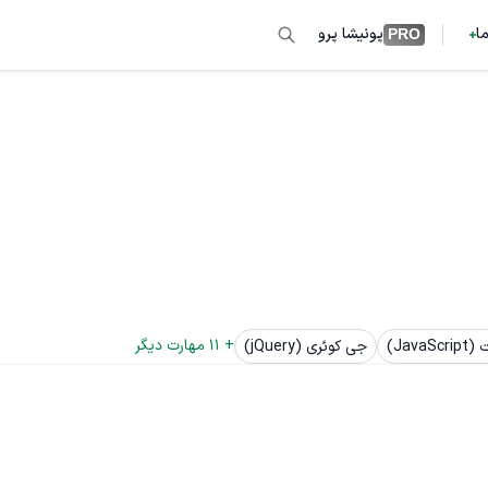
ما
پونیشا پرو
PRO
+ 
11
 مهارت دیگر
Java)
جی کوئری (jQuery)