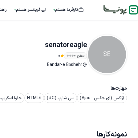
کارفرما هستم
فریلنسر هستم
راهن
senatoreagle
SE
سطح ۰
0
Bandar-e Būshehr
مهارت‌ها
آژاکس (ای جکس - Ajax)
سی شارپ (C#)
HTML5
جاوا اسکریپت (Script
نمونه‌کارها