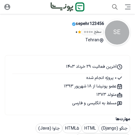
sepehr123456
SE
سطح ۰
0
Tehran
آخرین فعالیت 29 خرداد 1403
0 پروژه انجام شده
عضو پونیشا از 18 شهریور 1393
متولد 1373
مسلط به انگلیسی و فارسی
مهارت‌ها
جنگو (Django)
HTML
HTML5
جاوا (Java)