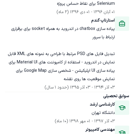
Selenium برای نقاط حساس پروژه
01 آبان 1396
 - 
01 دی 1396
(2 ماه)
استارتاپ گندم
پیاده سازی chatbox در اندروید به همراه socket برای برقراری 
تبدیل فایل های PSD مرتبط با طراحی به نمونه های XML قابل 
نمایش در اندروید - استفاده از کامپوننت های Material UI برای 
پیاده سازی UI اپلیکیشن - شخصی سازی Google Map برای 
نمایش موقعیت ها روی نقشه
03 آذر 1394
 - 
03 آذر 1395
(حدود 1 سال)
سوابق تحصیلی
کارشناسی ارشد
دانشگاه تهران
03 آذر 1397
 - 
01 مهر 1398
(10 ماه)
مهندسی کامپیوتر