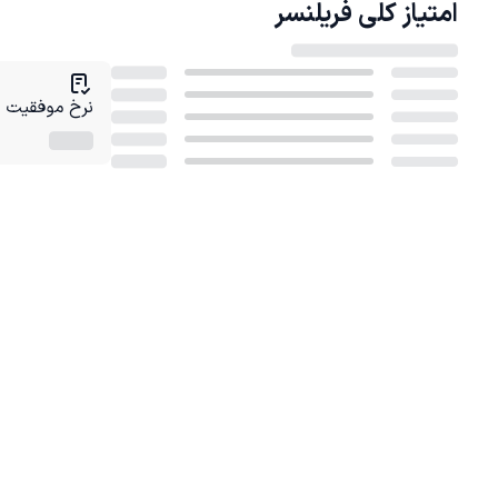
امتیاز کلی
فریلنسر
نرخ موفقیت در