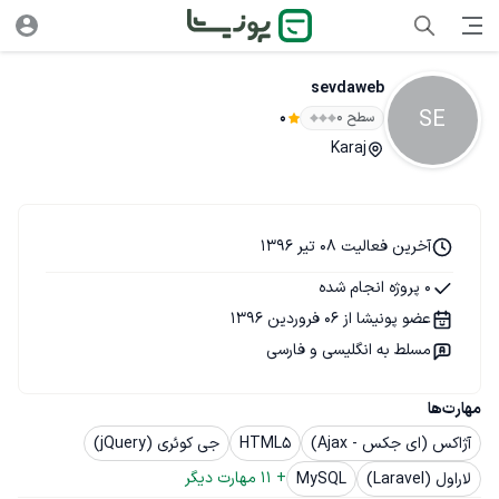
sevdaweb
SE
سطح ۰
0
Karaj
آخرین فعالیت 08 تیر 1396
0 پروژه انجام شده
عضو پونیشا از 06 فروردین 1396
مسلط به انگلیسی و فارسی
مهارت‌ها
آژاکس (ای جکس - Ajax)
HTML5
جی کوئری (jQuery)
+ 
11
 مهارت دیگر
لاراول (Laravel)
MySQL