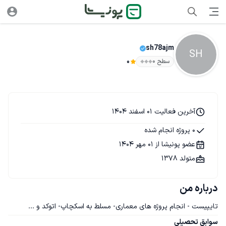
sh78ajm
SH
سطح ۰
0
آخرین فعالیت 01 اسفند 1404
0 پروژه انجام شده
عضو پونیشا از 01 مهر 1404
متولد 1378
درباره من
تایپیست - انجام پروژه های معماری- مسلط به اسکچاپ- اتوکد و ...
سوابق تحصیلی