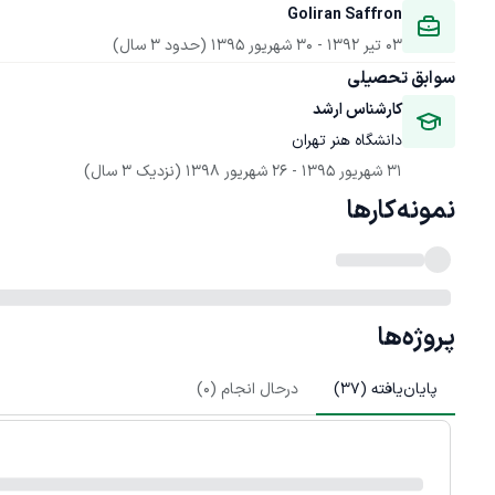
Goliran Saffron
03 تیر 1392
 - 
30 شهریور 1395
(حدود 3 سال)
سوابق تحصیلی
کارشناس ارشد
دانشگاه هنر تهران
31 شهریور 1395
 - 
26 شهریور 1398
(نزدیک 3 سال)
نمونه‌کارها
پروژه‌ها
پایان‌یافته (
37
)
درحال انجام (
0
)