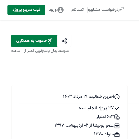
درخواست مشاوره
ثبت‌نام
ورود
ثبت سریع پروژه
دعوت به همکاری
متوسط زمان پاسخ‌گویی
کمتر از 1 ساعت
آخرین فعالیت 19 مرداد 1403
37 پروژه انجام شده
603 امتیاز
عضو پونیشا از 02 اردیبهشت 1397
متولد 1370