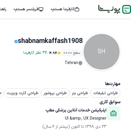
کارفرما هستم
فریلنسر هستم
راهن
shabnamkaffash1908
SH
.
36
نظر
کارفرما
سطح ۰
4.94
Tehran
مهارت‌ها
طراحی تبلیغات
طراحی بنر
طراحی بروشور
طراحی کارت ویزیت
ط
سوابق کاری
اپلیکیشن خدمات آنلاین پزشکی مطپ
UI &amp; UX Designer
23 دی 1398
 تا اکنون
(بیشتر از 6 سال)