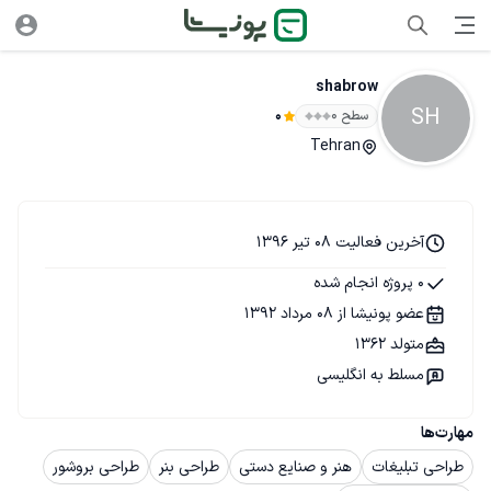
shabrow
SH
سطح ۰
0
Tehran
آخرین فعالیت 08 تیر 1396
0 پروژه انجام شده
عضو پونیشا از 08 مرداد 1392
متولد 1362
مسلط به انگلیسی
مهارت‌ها
طراحی تبلیغات
هنر و صنایع دستی
طراحی بنر
طراحی بروشور