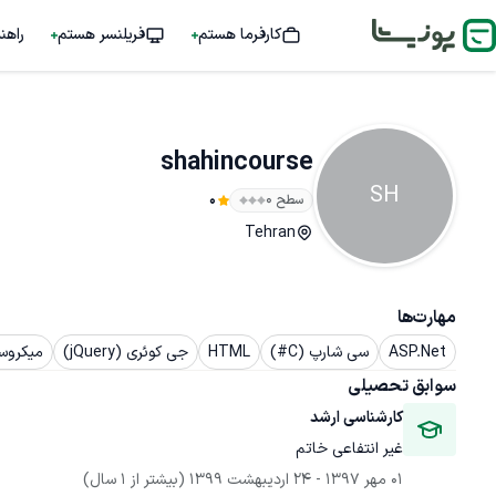
کارفرما هستم
فریلنسر هستم
راهن
shahincourse
SH
سطح ۰
0
Tehran
مهارت‌ها
ASP.Net
سی شارپ (C#)
HTML
جی کوئری (jQuery)
میکروس
سوابق تحصیلی
کارشناسی ارشد
غیر انتفاعی خاتم
01 مهر 1397
 - 
24 اردیبهشت 1399
(بیشتر از 1 سال)