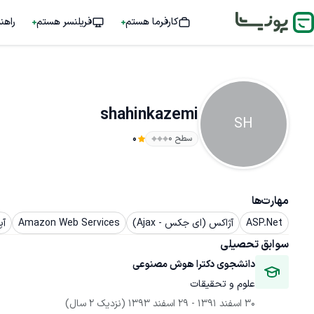
کارفرما هستم
فریلنسر هستم
راهن
shahinkazemi
SH
سطح ۰
0
مهارت‌ها
ASP.Net
آژاکس (ای جکس - Ajax)
Amazon Web Services
آپا
سوابق تحصیلی
دانشجوی دکترا هوش مصنوعی
علوم و تحقیقات
30 اسفند 1391
 - 
29 اسفند 1393
(نزدیک 2 سال)