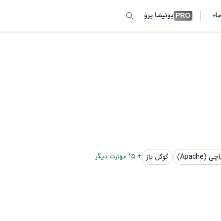
ما
پونیشا پرو
PRO
+ 
15
 مهارت دیگر
چی (Apache)
گوگل باز