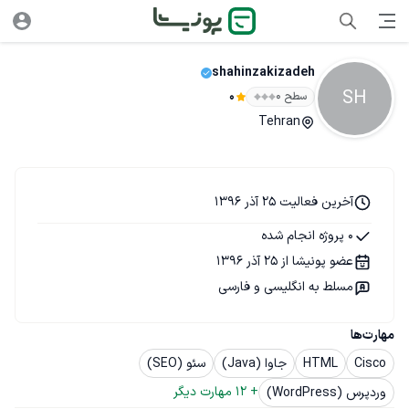
shahinzakizadeh
SH
سطح ۰
0
Tehran
آخرین فعالیت 25 آذر 1396
0 پروژه انجام شده
عضو پونیشا از 25 آذر 1396
مسلط به انگلیسی و فارسی
مهارت‌ها
Cisco
HTML
جاوا (Java)
سئو (SEO)
+ 
12
 مهارت دیگر
وردپرس (WordPress)