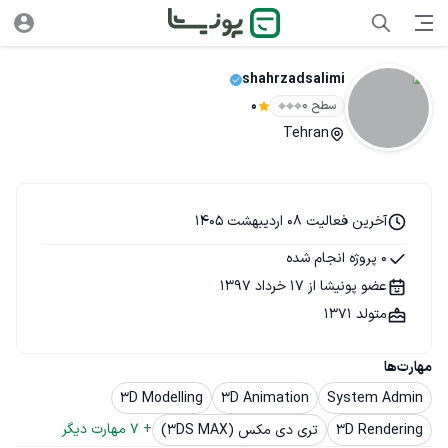
shahrzadsalimi
سطح ۰
0
Tehran
آخرین فعالیت 08 اردیبهشت 1405
0 پروژه انجام شده
عضو پونیشا از 17 خرداد 1397
متولد 1371
مهارت‌ها
3D Modelling
3D Animation
System Admin
+ 
7
 مهارت دیگر
3D Rendering
تری دی مکس (3DS MAX)