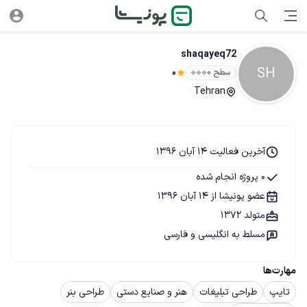
shaqayeq72
SH
سطح ۰
0
Tehran
آخرین فعالیت 14 آبان 1396
0 پروژه انجام شده
عضو پونیشا از 14 آبان 1396
متولد 1372
مسلط به انگلیسی و فارسی
مهارت‌ها
تایپ
طراحی تبلیغات
هنر و صنایع دستی
طراحی بنر