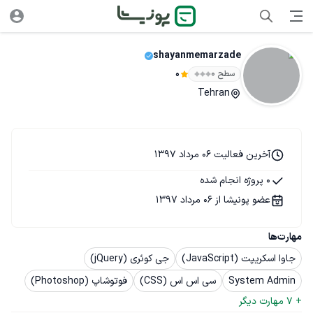
shayanmemarzade
سطح ۰
0
Tehran
آخرین فعالیت 06 مرداد 1397
0 پروژه انجام شده
عضو پونیشا از 06 مرداد 1397
مهارت‌ها
جاوا اسکریپت (JavaScript)
جی کوئری (jQuery)
System Admin
سی اس اس (CSS)
فوتوشاپ (Photoshop)
+ 
7
 مهارت دیگر