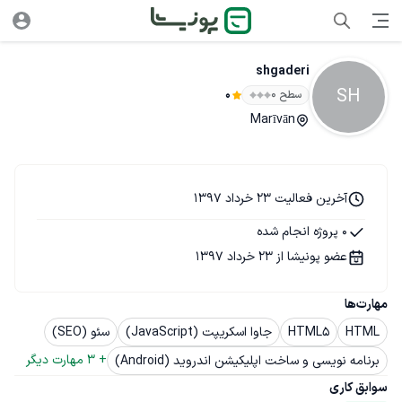
shgaderi
SH
سطح ۰
0
Marīvān
آخرین فعالیت 23 خرداد 1397
0 پروژه انجام شده
عضو پونیشا از 23 خرداد 1397
مهارت‌ها
HTML
HTML5
جاوا اسکریپت (JavaScript)
سئو (SEO)
+ 
3
 مهارت دیگر
برنامه نویسی و ساخت اپلیکیشن اندروید (Android)
سوابق کاری