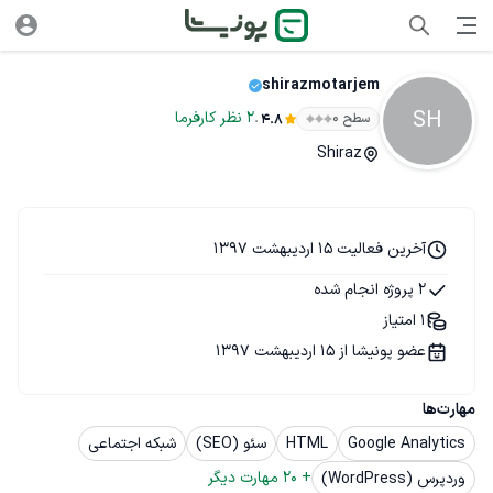
shirazmotarjem
SH
.
2
نظر
کارفرما
سطح ۰
4.8
Shiraz
آخرین فعالیت 15 اردیبهشت 1397
2 پروژه انجام شده
1 امتیاز
عضو پونیشا از 15 اردیبهشت 1397
مهارت‌ها
Google Analytics
HTML
سئو (SEO)
شبکه اجتماعی
+ 
20
 مهارت دیگر
وردپرس (WordPress)