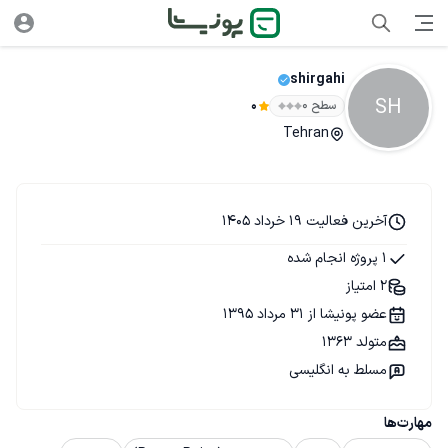
shirgahi
SH
سطح ۰
0
Tehran
آخرین فعالیت 19 خرداد 1405
1 پروژه انجام شده
2 امتیاز
عضو پونیشا از 31 مرداد 1395
متولد 1363
مسلط به انگلیسی
مهارت‌ها