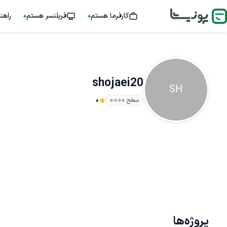
کارفرما هستم
فریلنسر هستم
راهن
shojaei20
SH
سطح ۰
0
پروژه‌ها