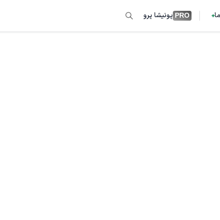
ما
پونیشا پرو
PRO