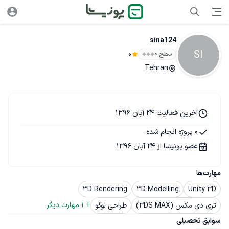
sina124
SI
سطح ۰
0
Tehran
آخرین فعالیت 24 آبان 1396
0 پروژه انجام شده
عضو پونیشا از 24 آبان 1396
مهارت‌ها
3D Rendering
3D Modelling
Unity 3D
+ 
1
 مهارت دیگر
تری دی مکس (3DS MAX)
طراحی لوگو
سوابق تحصیلی