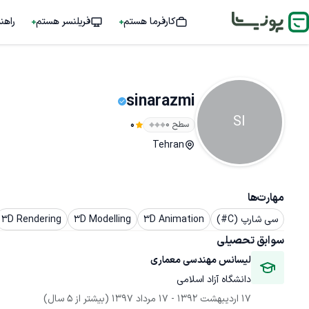
کارفرما هستم
فریلنسر هستم
راهن
sinarazmi
SI
سطح ۰
0
Tehran
مهارت‌ها
سی شارپ (C#)
3D Animation
3D Modelling
3D Rendering
سوابق تحصیلی
لیسانس مهندسی معماری
دانشگاه آزاد اسلامی
17 اردیبهشت 1392
 - 
17 مرداد 1397
(بیشتر از 5 سال)