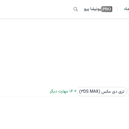
ما
پونیشا پرو
PRO
+ 
16
 مهارت دیگر
تری دی مکس (3DS MAX)