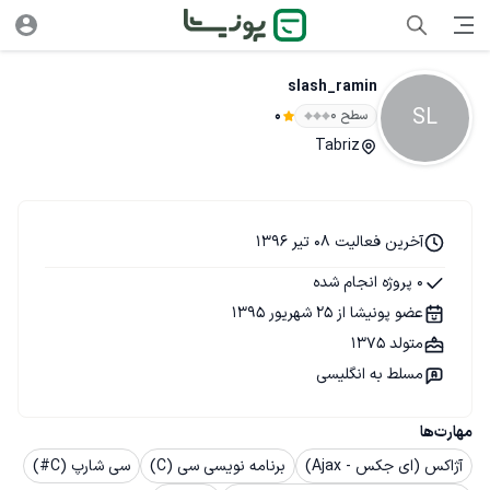
slash_ramin
SL
سطح ۰
0
Tabriz
آخرین فعالیت 08 تیر 1396
0 پروژه انجام شده
عضو پونیشا از 25 شهریور 1395
متولد 1375
مسلط به انگلیسی
مهارت‌ها
آژاکس (ای جکس - Ajax)
برنامه نویسی سی (C)
سی شارپ (C#)