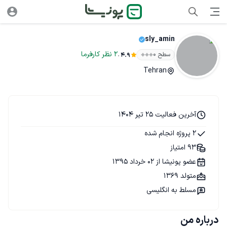
sly_amin
.
2
نظر
کارفرما
سطح ۰
4.9
Tehran
آخرین فعالیت 25 تیر 1404
2 پروژه انجام شده
93 امتیاز
عضو پونیشا از 02 خرداد 1395
متولد 1369
مسلط به انگلیسی
درباره من