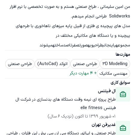
من امین سلیمانی ، طراح صنعتی هستم و به صورت تخصصی با نرم افزار 
مدل های پیچیده ی فلزی از قبیل پایه میزهای ناهاخوری با طرحهای 
پیچیده و یا دستگاه های مکانیکی مختلف در 
مجموعهیاینجانبطراحیوبهصورتصفرتاصدساختهمیشوند
مهارت‌ها
3D Modelling
طراحی صنعتی
اتوکد (AutoCad)
طراحی صنعتی
+ 
4
 مهارت دیگر
مهندسی مکانیک
سوابق کاری
ال فیتنس
طراح پروژه ای نیمه وقت دستگاه های بدنسازی در شرکت ال 
فیتنس elle fitness
01 شهریور 1399
 تا اکنون
(نزدیک 6 سال)
غدیرفن تهران
طراح صنعتی و اپراتور دستگاه سی ان سی برش لیزر فلزات ، طراحی 