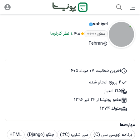
sohiyel
.
1
نظر
کارفرما
سطح ۰
4.8
Tehran
آخرین فعالیت 07 مرداد 1405
2 پروژه انجام شده
215 امتیاز
عضو پونیشا از 26 تیر 1396
متولد 1374
مهارت‌ها
برنامه نویسی سی (C)
سی شارپ (C#)
جنگو (Django)
HTML