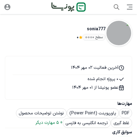
sonia777
سطح ۰
0
آخرین فعالیت 02 مهر 1404
0 پروژه انجام شده
عضو پونیشا از 01 مهر 1404
مهارت‌ها
PDF
پاورپوینت (Power Point)
نوشتن توضیحات محصول
+ 
5
 مهارت دیگر
غلط گیری
ترجمه انگلیسی به فارسی
سوابق کاری