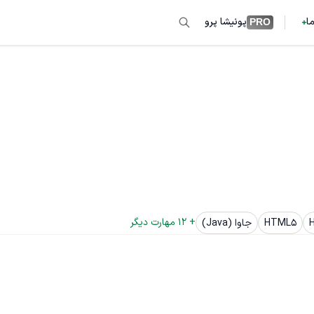
ما
پونیشا پرو
PRO
+ 
12
 مهارت دیگر
HTML5
جاوا (Java)