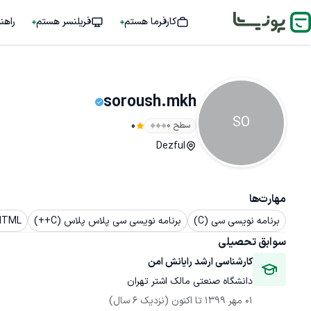
کارفرما هستم
فریلنسر هستم
راهن
soroush.mkh
SO
سطح ۰
0
Dezful
مهارت‌ها
برنامه نویسی سی (C)
برنامه نویسی سی پلاس پلاس (C++)
HTML
سوابق تحصیلی
کارشناسی ارشد رایانش امن
دانشگاه صنعتی مالک اشتر تهران
01 مهر 1399
 تا اکنون
(نزدیک 6 سال)