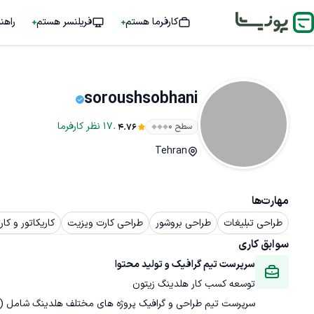
کارفرما هستم
فریلنسر هستم
راهن
soroushsobhani
.
17
نظر
کارفرما
سطح ۰
4.76
Tehran
مهارت‌ها
طراحی تبلیغات
طراحی بروشور
طراحی کارت ویزیت
کاریکاتور و کار
سوابق کاری
سرپرست تیم گرافیک و تولید محتوا
توسعه کسب کار هلدینگ زیتون
سرپرست تیم طراحی و گرافیک پروژه های مختلف هلدینگ شامل (خدما