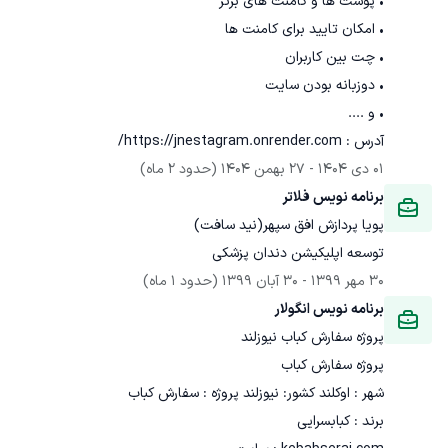
آدرس : https://jnestagram.onrender.com/
01 دی 1404
 - 
27 بهمن 1404
(حدود 2 ماه)
برنامه نویس فلاتر
پویا پردازش افق سپهر(نید سافت)
توسعه اپلیکیشن دندان پزشکی
30 مهر 1399
 - 
30 آبان 1399
(حدود 1 ماه)
برنامه نویس انگولار
پروژه سفارش کباب نیوزلند