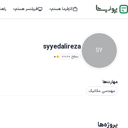
کارفرما هستم
فریلنسر هستم
راهن
syyedalireza
SY
سطح ۰
0
مهارت‌ها
مهندسی مکانیک
پروژه‌ها