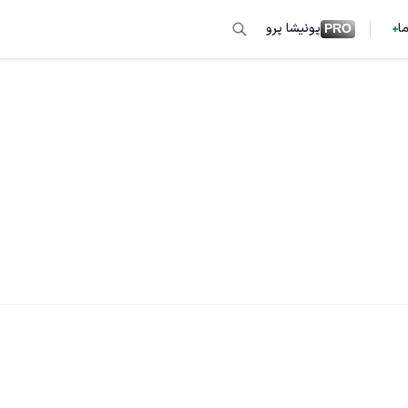
ما
پونیشا پرو
PRO