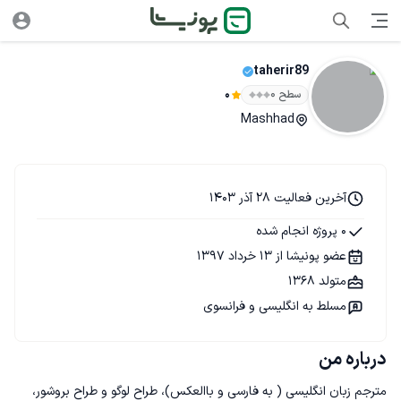
taherir89
سطح ۰
0
Mashhad
آخرین فعالیت 28 آذر 1403
0 پروژه انجام شده
عضو پونیشا از 13 خرداد 1397
متولد 1368
مسلط به انگلیسی و فرانسوی
درباره من
مترجم زبان انگلیسی ( به فارسی و باالعکس)، طراح لوگو و طراح بروشور، 