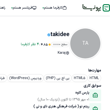
کارفرما هستم
فریلنسر هستم
راهن
takidee
TA
.
4
نظر
کارفرما
سطح ۰
4.85
Karaj
مهارت‌ها
HTML
HTML5
پی اچ پی (PHP)
وردپرس (WordPress)
طرا
سوابق کاری
پارس کاوه
01 مهر 1395
 تا اکنون
(نزدیک 10 سال)
ریتم نو ( شرکت فرهنگی هنری نای و نی )