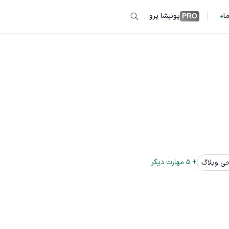
ما
پونیشا پرو
PRO
+ 
5
 مهارت دیگر
حی وبلاگ