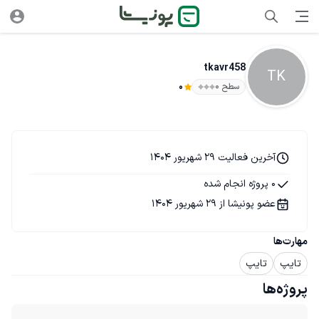
tkavr458
TK
سطح ۰
0
آخرین فعالیت 29 شهریور 1404
0 پروژه انجام شده
عضو پونیشا از 29 شهریور 1404
مهارت‌ها
تایپ
تایپ
پروژه‌ها