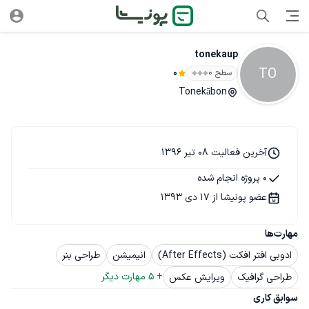
tonekaup
TO
سطح ۰
0
Tonekābon
آخرین فعالیت 08 تیر 1396
0 پروژه انجام شده
عضو پونیشا از 17 دی 1393
مهارت‌ها
ادوبی افتر افکت (After Effects)
انیمیشن
طراحی بنر
+ 
5
 مهارت دیگر
طراحی گرافیک
ویرایش عکس
سوابق کاری