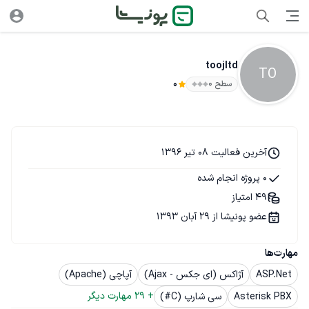
toojltd
TO
سطح ۰
0
آخرین فعالیت 08 تیر 1396
0 پروژه انجام شده
49 امتیاز
عضو پونیشا از 29 آبان 1393
مهارت‌ها
ASP.Net
آژاکس (ای جکس - Ajax)
آپاچی (Apache)
+ 
29
 مهارت دیگر
Asterisk PBX
سی شارپ (C#)