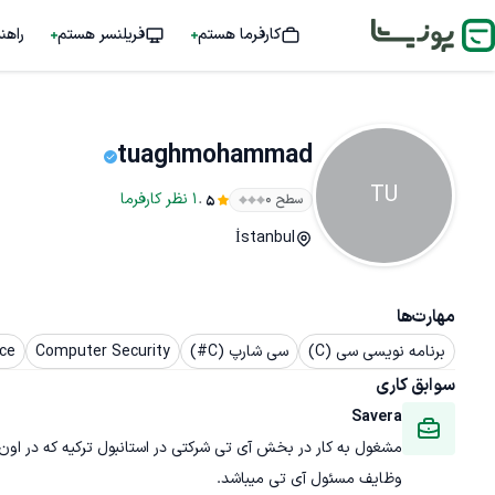
کارفرما هستم
فریلنسر هستم
راهن
tuaghmohammad
TU
.
1
نظر
کارفرما
سطح ۰
5
İstanbul
مهارت‌ها
برنامه نویسی سی (C)
سی شارپ (C#)
Computer Security
ce
سوابق کاری
Savera
مشغول به کار در بخش آی تی شرکتی در استانبول ترکیه که در اون
وظایف مسئول آی تی میباشد.