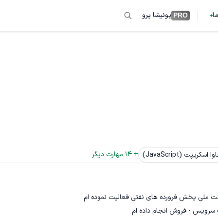
ما
پونیشا پرو
PRO
+ 
14
 مهارت دیگر
ا اسکریپت (JavaScript)
 سرویس - فروش انجام داده ام