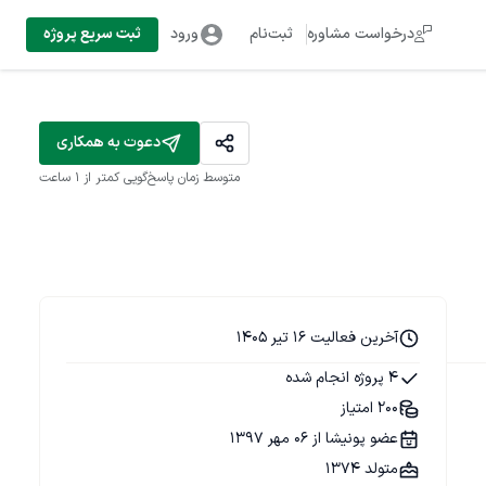
درخواست مشاوره
ثبت‌نام
ورود
ثبت سریع پروژه
دعوت به همکاری
متوسط زمان پاسخ‌گویی
کمتر از 1 ساعت
آخرین فعالیت 16 تیر 1405
4 پروژه انجام شده
200 امتیاز
عضو پونیشا از 06 مهر 1397
متولد 1374