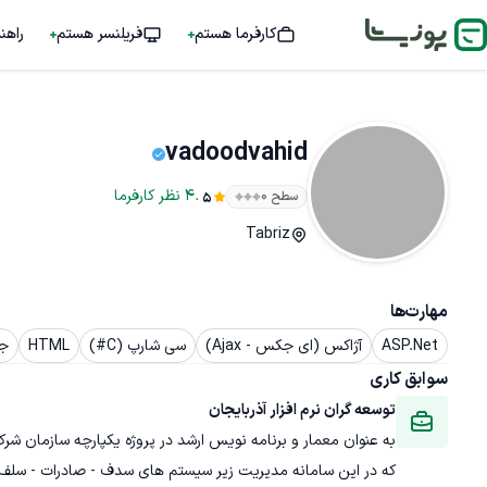
کارفرما هستم
فریلنسر هستم
راهن
vadoodvahid
.
4
نظر
کارفرما
سطح ۰
5
Tabriz
مهارت‌ها
ASP.Net
آژاکس (ای جکس - Ajax)
سی شارپ (C#)
HTML
جاو
سوابق کاری
توسعه گران نرم افزار آذربایجان
که در این سامانه مدیریت زیر سیستم های سدف - صادرات - سلف