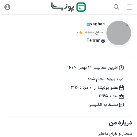
vaghari
سطح ۰
0
Tehran
آخرین فعالیت 22 بهمن 1404
0 پروژه انجام شده
عضو پونیشا از 01 مرداد 1396
متولد 1365
مسلط به انگلیسی
درباره من