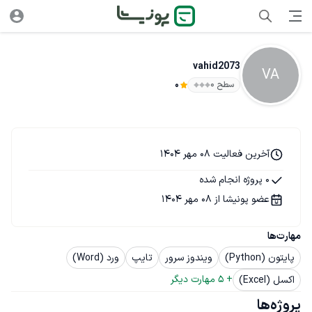
vahid2073
VA
سطح ۰
0
آخرین فعالیت 08 مهر 1404
0 پروژه انجام شده
عضو پونیشا از 08 مهر 1404
مهارت‌ها
پایتون (Python)
ویندوز سرور
تایپ
ورد (Word)
+ 
5
 مهارت دیگر
اکسل (Excel)
پروژه‌ها