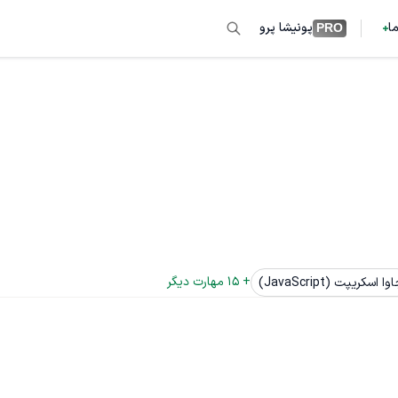
ما
پونیشا پرو
PRO
+ 
15
 مهارت دیگر
وا اسکریپت (JavaScript)