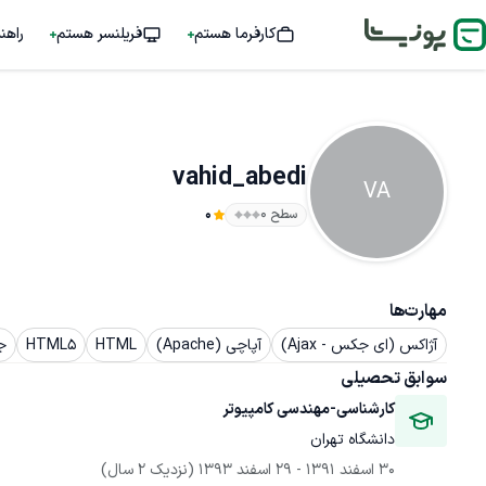
کارفرما هستم
فریلنسر هستم
راهن
vahid_abedi
VA
سطح ۰
0
مهارت‌ها
آژاکس (ای جکس - Ajax)
آپاچی (Apache)
HTML
HTML5
جا
سوابق تحصیلی
کارشناسی-مهندسی کامپیوتر
دانشگاه تهران
30 اسفند 1391
 - 
29 اسفند 1393
(نزدیک 2 سال)