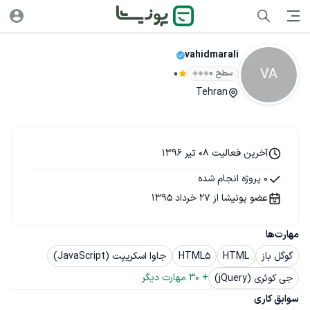
vahidmarali
VA
سطح ۰
0
Tehran
آخرین فعالیت 08 تیر 1396
0 پروژه انجام شده
عضو پونیشا از 27 خرداد 1395
مهارت‌ها
گوگل باز
HTML
HTML5
جاوا اسکریپت (JavaScript)
+ 
30
 مهارت دیگر
جی کوئری (jQuery)
سوابق کاری