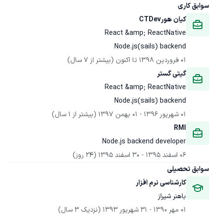
سوابق کاری
کیان هورCTDev
Node.js(sails) backend 
01 فروردین 1398
 تا اکنون
(بیشتر از 7 سال)
گیتی گستر
Node.js(sails) backend 
01 شهریور 1396
 - 
01 بهمن 1397
(بیشتر از 1 سال)
RMI
Node.js backend developer
06 اسفند 1395
 - 
30 اسفند 1395
(24 روز)
سوابق تحصیلی
کارشناسی نرم افزار
باهنر شیراز
01 مهر 1390
 - 
31 شهریور 1393
(نزدیک 3 سال)