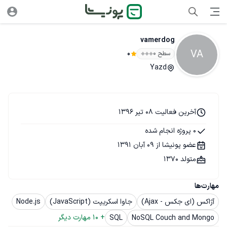
vamerdog
VA
سطح ۰
0
Yazd
آخرین فعالیت 08 تیر 1396
0 پروژه انجام شده
عضو پونیشا از 09 آبان 1391
متولد 1370
مهارت‌ها
آژاکس (ای جکس - Ajax)
جاوا اسکریپت (JavaScript)
Node.js
+ 
10
 مهارت دیگر
SQL
NoSQL Couch and Mongo