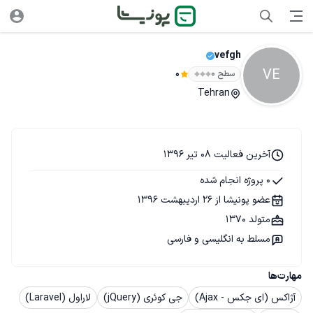
vefgh
VE
سطح ۰
0
Tehran
آخرین فعالیت 08 تیر 1396
0 پروژه انجام شده
عضو پونیشا از 26 اردیبهشت 1396
متولد 1370
مسلط به انگلیسی و فارسی
مهارت‌ها
آژاکس (ای جکس - Ajax)
جی کوئری (jQuery)
لاراول (Laravel)