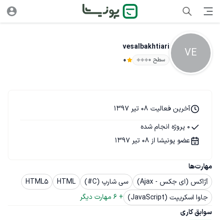
vesalbakhtiari
VE
سطح ۰
0
آخرین فعالیت 08 تیر 1397
0 پروژه انجام شده
عضو پونیشا از 08 تیر 1397
مهارت‌ها
آژاکس (ای جکس - Ajax)
سی شارپ (C#)
HTML
HTML5
+ 
6
 مهارت دیگر
جاوا اسکریپت (JavaScript)
سوابق کاری