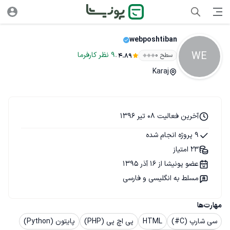
webposhtiban
WE
.
9
نظر
کارفرما
سطح ۰
4.89
Karaj
آخرین فعالیت 08 تیر 1396
9 پروژه انجام شده
23 امتیاز
عضو پونیشا از 16 آذر 1395
مسلط به انگلیسی و فارسی
مهارت‌ها
سی شارپ (C#)
HTML
پی اچ پی (PHP)
پایتون (Python)