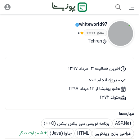
whiteworld97
سطح ۰
0
Tehran
آخرین فعالیت 13 مرداد 1397
0 پروژه انجام شده
عضو پونیشا از 13 مرداد 1397
متولد 1372
مهارت‌ها
ASP.Net
برنامه نویسی سی پلاس پلاس (C++)
+ 
5
 مهارت دیگر
طراحی بازی ویدئویی
HTML
جاوا (Java)